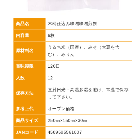
商品名
木桶仕込み味噌味噌煎餅
内容量
6枚
うるち米（国産）、みそ（大豆を含
原材料名
む）、みりん
賞味期限
120日
入数
12
直射日光・高温多湿を避け、常温で保存
保存方法
して下さい。
参考上代
オープン価格
商品サイズ
250㎜×150㎜×30㎜
JANコード
4589595561807