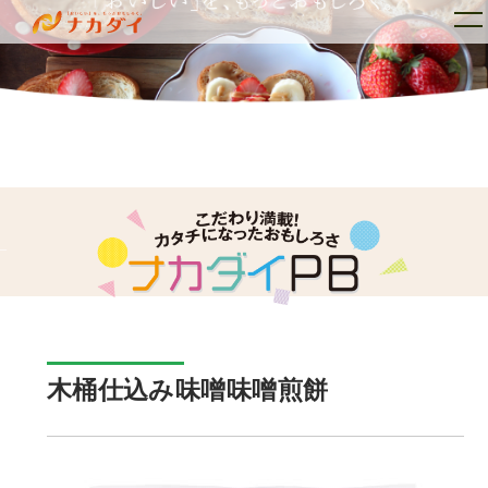
トップ
ナカダイとは
_
木桶仕込み味噌味噌煎餅