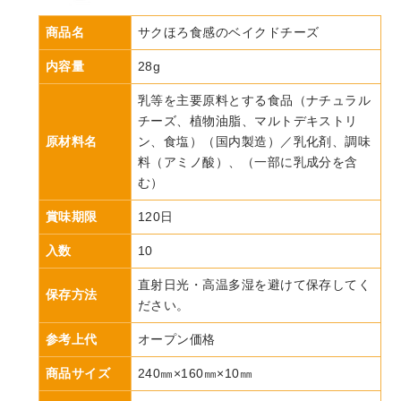
商品名
サクほろ食感のベイクドチーズ
内容量
28g
乳等を主要原料とする食品（ナチュラル
チーズ、植物油脂、マルトデキストリ
原材料名
ン、食塩）（国内製造）／乳化剤、調味
料（アミノ酸）、（一部に乳成分を含
む）
賞味期限
120日
入数
10
直射日光・高温多湿を避けて保存してく
保存方法
ださい。
参考上代
オープン価格
商品サイズ
240㎜×160㎜×10㎜