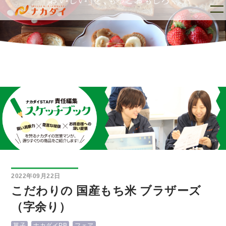
トップ
ナカダイとは
_
2022年09月22日
こだわりの 国産もち米 ブラザーズ
（字余り）
菓子
ナカダイPB
フェア